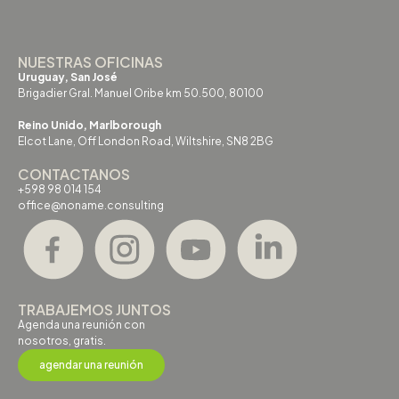
NUESTRAS OFICINAS
Uruguay, San José
Brigadier Gral. Manuel Oribe km 50.500, 80100
Reino Unido, Marlborough
Elcot Lane, Off London Road, Wiltshire, SN8 2BG
CONTACTANOS
+598 98 014 154
office@noname.consulting
TRABAJEMOS JUNTOS
Agenda una reunión con
nosotros, gratis.
agendar una reunión